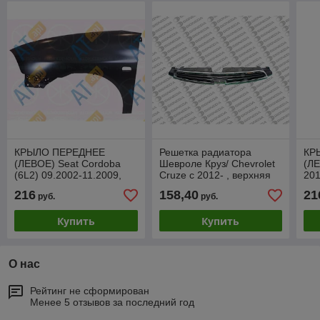
КРЫЛО ПЕРЕДНЕЕ
Решетка радиатора
КР
(ЛЕВОЕ) Seat Cordoba
Шевроле Круз/ Chevrolet
(ЛЕ
(6L2) 09.2002-11.2009,
Cruze с 2012- , верхняя
201
PST10004AL
часть, PCV07211GA
PH
216
158,40
21
руб.
руб.
Купить
Купить
О нас
Рейтинг не сформирован
Менее 5 отзывов за последний год