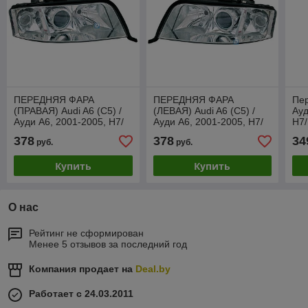
ПЕРЕДНЯЯ ФАРА
ПЕРЕДНЯЯ ФАРА
Пе
(ПРАВАЯ) Audi A6 (C5) /
(ЛЕВАЯ) Audi A6 (C5) /
Ауд
Ауди А6, 2001-2005, Н7/
Ауди А6, 2001-2005, Н7/
Н7/
Н7
Н7
эле
378
378
34
руб.
руб.
ZA
Купить
Купить
О нас
Рейтинг не сформирован
Менее 5 отзывов за последний год
Компания продает на
Deal.by
Работает с 24.03.2011