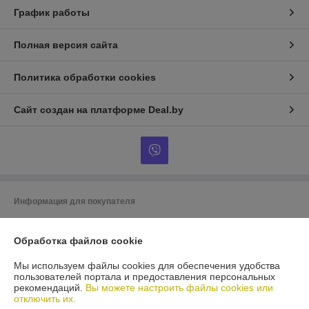
График работы
Полная версия сайта
Политика обработки cookies
Сайт создан на платформе Deal.by
Информация для покупателя
Индивидуальный предприниматель:
ИП Гусаковский Дмитрий
Михайлович
Обработка файлов cookie
220101, г. Минск, ул. Малинина, д. 34, кв. 122
Мы используем файлы cookies для обеспечения удобства
Регистрационный номер ЕГР: 192275324
пользователей портала и предоставления персональных
рекомендаций.
Вы можете настроить файлы cookies или
УНП: 192275324
отключить их.