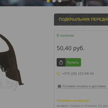
1
2
3
ПОДКРЫЛЬНИК ПЕРЕДНИЙ 
В наличии
50,40
руб.
Купить
+375 (29) 123-58-94
Условия оплаты и доставки
возврат товара в течение 14 дн