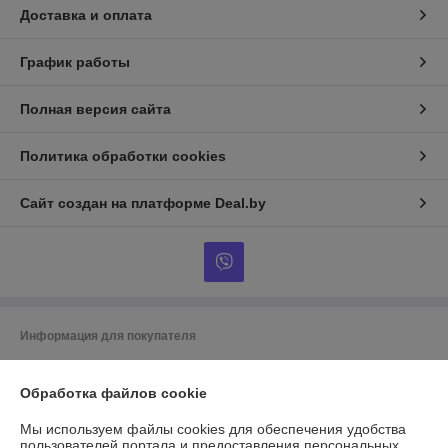
Доставка и оплата
График работы
Полная версия сайта
Политика обработки cookies
Сайт создан на платформе Deal.by
Информация для покупателя
Индивидуальный предприниматель:
ИП Гусаковский Дмитрий
Михайлович
Обработка файлов cookie
220101, г. Минск, ул. Малинина, д. 34, кв. 122
Регистрационный номер ЕГР: 192275324
Мы используем файлы cookies для обеспечения удобства
пользователей портала и предоставления персональных