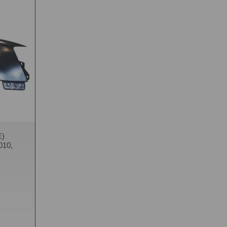
)
010,