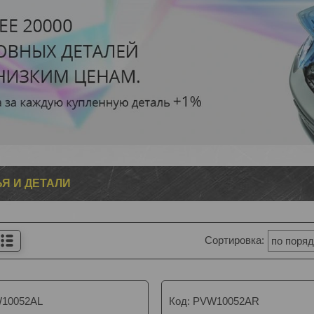
Я И ДЕТАЛИ
10052AL
PVW10052AR