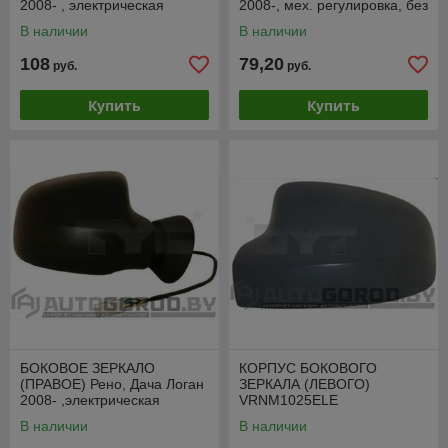
2008- , электрическая
2008-, мех. регулировка, без
регулировка,,
обогрева,VRNM1012CR
В наличии
В наличии
VRNM1023CLE
108
79,20
руб.
руб.
Купить
Купить
БОКОВОЕ ЗЕРКАЛО
КОРПУС БОКОВОГО
(ПРАВОЕ) Рено, Дача Логан
ЗЕРКАЛА (ЛЕВОГО)
2008- ,электрическая
VRNM1025ELE
регулировка,
В наличии
В наличии
VRNM1023CRE