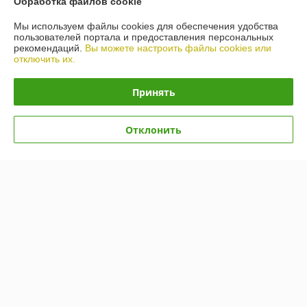
Обработка файлов cookie
Мы используем файлы cookies для обеспечения удобства
График работы
пользователей портала и предоставления персональных
рекомендаций.
Вы можете настроить файлы cookies или
отключить их.
Полная версия сайта
Принять
Политика обработки cookies
Сайт создан на платформе Deal.by
Отклонить
Информация для покупателя
Индивидуальный предприниматель:
ИП Гусаковский Дмитрий
Михайлович
220101, г. Минск, ул. Малинина, д. 34, кв. 122
Регистрационный номер ЕГР: 192275324
УНП: 192275324