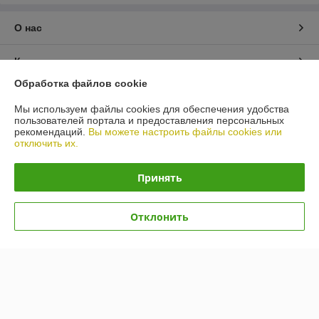
О нас
Контакты
Обработка файлов cookie
Доставка и оплата
Мы используем файлы cookies для обеспечения удобства
пользователей портала и предоставления персональных
График работы
рекомендаций.
Вы можете настроить файлы cookies или
отключить их.
Полная версия сайта
Принять
Политика обработки cookies
Отклонить
Сайт создан на платформе Deal.by