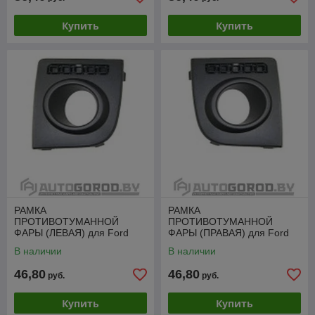
Купить
Купить
РАМКА
РАМКА
ПРОТИВОТУМАННОЙ
ПРОТИВОТУМАННОЙ
ФАРЫ (ЛЕВАЯ) для Ford
ФАРЫ (ПРАВАЯ) для Ford
Fusion (JU_) с 2005г,
Fusion (JU_) с 2005г,
В наличии
В наличии
PFD99187CAL
PFD99187CAR
46,80
46,80
руб.
руб.
Купить
Купить