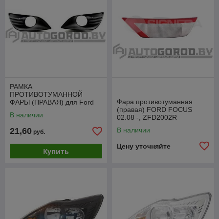
РАМКА
ПРОТИВОТУМАННОЙ
Фара противотуманная
ФАРЫ (ПРАВАЯ) для Ford
(правая) FORD FOCUS
Focus II (DA_) 2008-2012,
В наличии
02.08 -, ZFD2002R
европа, PFD99176CAR
21,60
В наличии
руб.
Цену уточняйте
Купить