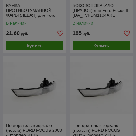
РАМКА
БОКОВОЕ ЗЕРКАЛО
ПРОТИВОТУМАННОЙ
(ПРАВОЕ) для Ford Focus II
ФАРЫ (ЛЕВАЯ) для Ford
(DA_) VFDM1104ARE
Focus II (DA_) 2008-2012,
В наличии
В наличии
европа, PFD99176CAL
21,60
185
руб.
руб.
Купить
Купить
Повторитель в зеркало
Повторитель в зеркало
(левый) FORD FOCUS 2008
(правый) FORD FOCUS
-, mondeo 2010- ,
2008 -, mondeo 2010- ,