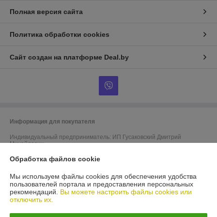
Полная версия сайта
Политика обработки cookies
Сайт создан на платформе Deal.by
Информация для покупателя
Индивидуальный предприниматель:
ИП Гусаковский Дмитрий
Михайлович
220101, г. Минск, ул. Малинина, д. 34, кв. 122
Обработка файлов cookie
Регистрационный номер ЕГР: 192275324
Мы используем файлы cookies для обеспечения удобства
УНП: 192275324
пользователей портала и предоставления персональных
рекомендаций.
Вы можете настроить файлы cookies или
Регистрационный орган: Администрация Ленинского района г. Минска.
отключить их.
Номера специалистов для обращения покупателей в соответствии с
законодательством: администрация Ленинского района г. Минска,