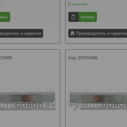
и
В наличии
пить
Купить
зводитель и гарантия
Производитель и гаранти
1540R
ZOP1540L