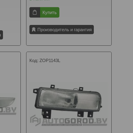
Купить
Производитель и гарантия
я
ZOP1143L