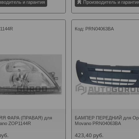
зводитель и гарантия
Производитель и гаранти
1144R
PRN04063BA
Я ФАРА (ПРАВАЯ) для
БАМПЕР ПЕРЕДНИЙ для Op
vano ZOP1144R
Movano PRN04063BA
руб.
423,40
руб.