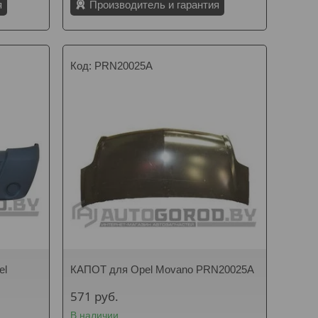
я
Производитель и гарантия
PRN20025A
el
КАПОТ для Opel Movano PRN20025A
571
руб.
В наличии