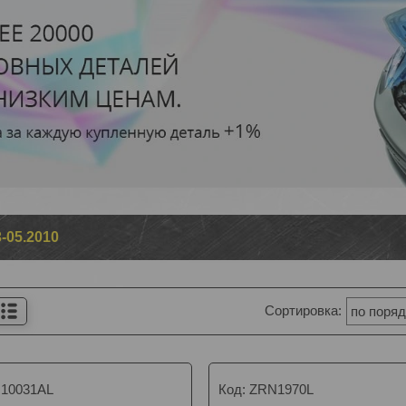
3-05.2010
10031AL
ZRN1970L