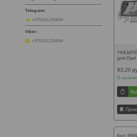
+375291235894
+375291235894
УКАЗАТ
для Opel
83,20
р
В наличи
Ку
Прои
PRN