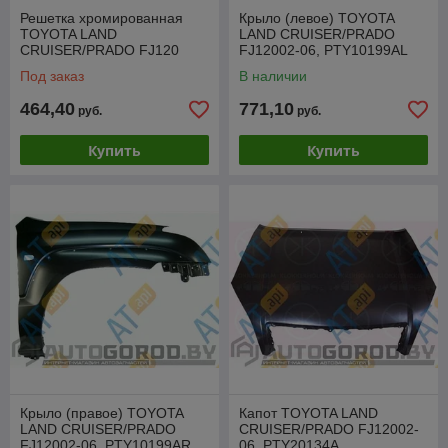
Решетка хромированная
Крыло (левое) TOYOTA
TOYOTA LAND
LAND CRUISER/PRADO
CRUISER/PRADO FJ120
FJ12002-06, PTY10199AL
2002-2006, PTY07293GB
Под заказ
В наличии
464,40
771,10
руб.
руб.
Купить
Купить
Крыло (правое) TOYOTA
Капот TOYOTA LAND
LAND CRUISER/PRADO
CRUISER/PRADO FJ12002-
FJ12002-06, PTY10199AR
06, PTY20134A