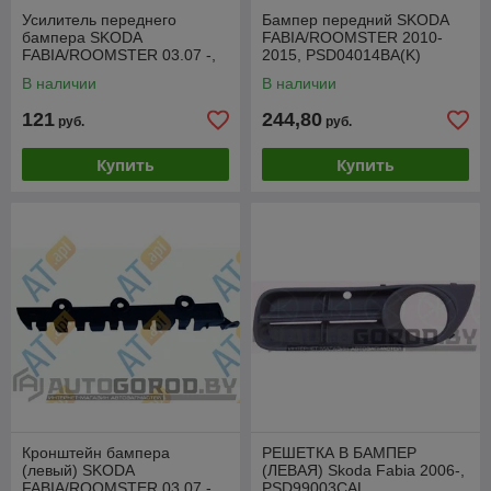
Усилитель переднего
Бампер передний SKODA
бампера SKODA
FABIA/ROOMSTER 2010-
FABIA/ROOMSTER 03.07 -,
2015, PSD04014BA(K)
PSD44005A
В наличии
В наличии
121
244,80
руб.
руб.
Купить
Купить
Кронштейн бампера
РЕШЕТКА В БАМПЕР
(левый) SKODA
(ЛЕВАЯ) Skoda Fabia 2006-,
FABIA/ROOMSTER 03.07 -,
PSD99003CAL