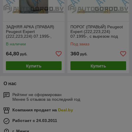
ЗАДНЯЯ АРКА (ПРАВАЯ)
ПОРОГ (ПРАВЫЙ) Peugeot
Peugeot Expert
Expert (222,223,224)
(222,223,224) 07.1995-,
07.1995-, с вырезом под
BPG806CR
сдвижную дверь,
В наличии
Под заказ
PCT76004ER
64,80
360
руб.
руб.
Купить
Купить
О нас
Рейтинг не сформирован
Менее 5 отзывов за последний год
Компания продает на
Deal.by
Работает с 24.03.2011
г. Минск