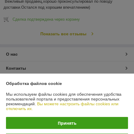
Вежливый продавец,хорошо проконсультировал по поводу 
доставки.Остался под хорошим впечатлением)
Сделка подтверждена через корзину
Показать все отзывы
О нас
Контакты
Доставка и оплата
Обработка файлов cookie
Мы используем файлы cookies для обеспечения удобства
График работы
пользователей портала и предоставления персональных
рекомендаций.
Вы можете настроить файлы cookies или
отключить их.
Полная версия сайта
Принять
Политика обработки cookies