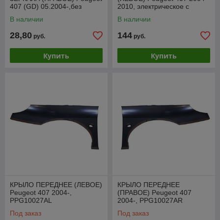
407 (GD) 05.2004-,без
2010, электрическое с
обогрева, SPGM1003AR
подогревом, синее стекло,,
В наличии
В наличии
VPGM1007AL
28,80
144
руб.
руб.
Купить
Купить
КРЫЛО ПЕРЕДНЕЕ (ЛЕВОЕ)
КРЫЛО ПЕРЕДНЕЕ
Peugeot 407 2004-,
(ПРАВОЕ) Peugeot 407
PPG10027AL
2004-, PPG10027AR
Под заказ
Под заказ