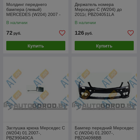
Молдинг переднего
Держатель номера
бампера (левый)
Мерседес C (W204) до
MERCEDES (W204) 2007 -
2011г, PBZ04051LA
2011, PBZ04063MAL
В наличии
В наличии
72
126
руб.
руб.
Купить
Купить
Заглушка крюка Мерседес C
Бампер передний Мерседес
(W204) 01.2007-,
C (W204) 01.2007-,
PBZ99040CA
PBZ04098BB