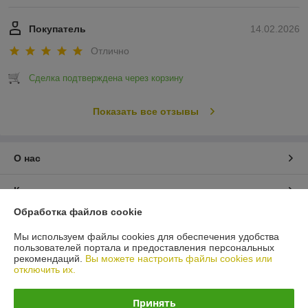
Покупатель
14.02.2026
Отлично
Сделка подтверждена через корзину
Показать все отзывы
О нас
Контакты
Обработка файлов cookie
Доставка и оплата
Мы используем файлы cookies для обеспечения удобства
пользователей портала и предоставления персональных
График работы
рекомендаций.
Вы можете настроить файлы cookies или
отключить их.
Полная версия сайта
Принять