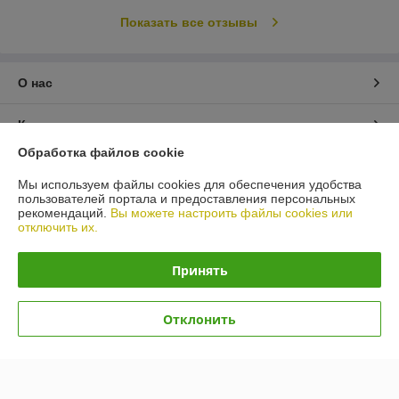
Показать все отзывы
О нас
Контакты
Обработка файлов cookie
Доставка и оплата
Мы используем файлы cookies для обеспечения удобства
пользователей портала и предоставления персональных
График работы
рекомендаций.
Вы можете настроить файлы cookies или
отключить их.
Полная версия сайта
Принять
Политика обработки cookies
Отклонить
Сайт создан на платформе Deal.by