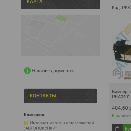
КАРТА
PKA
Наличие документов
Бампер п
КОНТАКТЫ
PKA0401
404,60
В наличи
Интернет магазин автозапчастей
"АВТОПОКУПКИ"
Ку