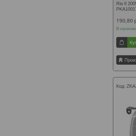
Rio II 20
PKA1001
190,80
В наличи
Ку
Прои
ZKA