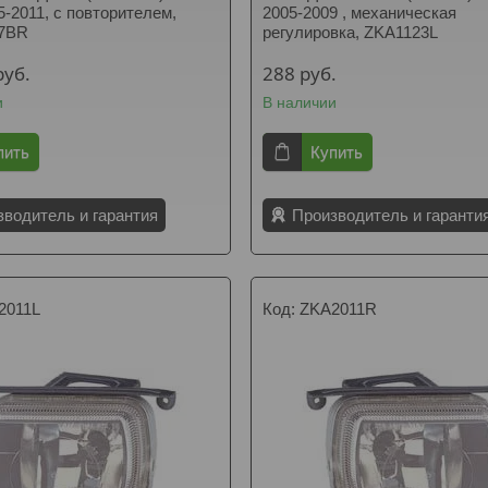
05-2011, с повторителем,
2005-2009 , механическая
7BR
регулировка, ZKA1123L
руб.
288
руб.
и
В наличии
пить
Купить
зводитель и гарантия
Производитель и гаранти
2011L
ZKA2011R