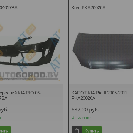
04017BA
PKA20020A
ередний KIA RIO 06-,
КАПОТ KIA Rio II 2005-2011,
7BA
PKA20020A
руб.
637,20
руб.
и
В наличии
пить
Купить