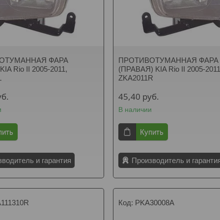
ОТУМАННАЯ ФАРА
ПРОТИВОТУМАННАЯ ФАРА
IA Rio II 2005-2011,
(ПРАВАЯ) KIA Rio II 2005-2011
L
ZKA2011R
уб.
45,40
руб.
и
В наличии
пить
Купить
зводитель и гарантия
Производитель и гаранти
111310R
PKA30008A