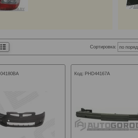
04180BA
PHD44167A