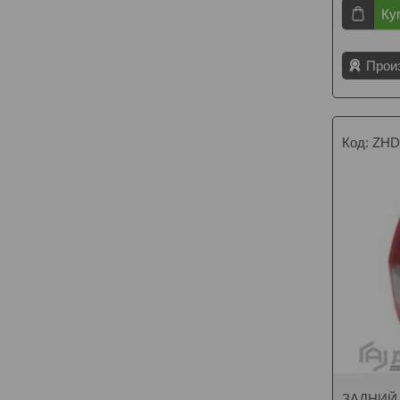
Ку
Прои
ZHD
ЗАДНИЙ