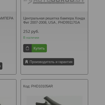
АМПЕРА
Центральная решетка бампера Хонда
Фит 2007-2008, USA , PHD99117GA
252
руб.
В наличии
Купить
Производитель и гарантия
я
PHD10105AR