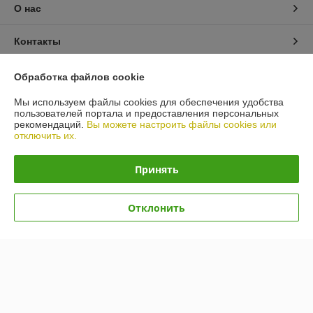
О нас
Контакты
Доставка и оплата
Обработка файлов cookie
Мы используем файлы cookies для обеспечения удобства
График работы
пользователей портала и предоставления персональных
рекомендаций.
Вы можете настроить файлы cookies или
отключить их.
Полная версия сайта
Принять
Политика обработки cookies
Сайт создан на платформе Deal.by
Отклонить
Информация для покупателя