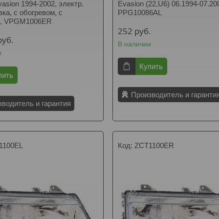
vasion 1994-2002, электр.
Evasion (22,U6) 06.1994-07.20
ка, с обогревом, с
PPG10086AL
м, VPGM1006ER
252
руб.
руб.
В наличии
и
Купить
пить
Производитель и гаранти
зводитель и гарантия
1100EL
ZCT1100ER