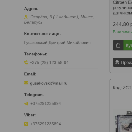
Citroen E
регулиров
датчико
Огарёва, 3 ( 1 кабинет), Минск,
Беларусь
244,80
В наличи
Гусаковский Дмитрий Михайлович
Ку
Прои
+375 (29) 123-58-94
gusakovski@mail.ru
ZCT
+375291235894
+375291235894