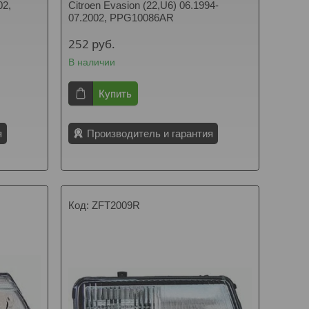
02,
Citroen Evasion (22,U6) 06.1994-
07.2002, PPG10086AR
252
руб.
В наличии
Купить
я
Производитель и гарантия
ZFT2009R