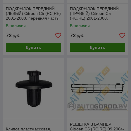
ПОДКРЫЛОК ПЕРЕДНИЙ
ПОДКРЫЛОК ПЕРЕДНИЙ
(ЛЕВЫЙ) Citroen C5 (RC,RE)
(ПРАВЫЙ) Citroen C5
2001-2008, передняя часть,
(RC,RE) 2001-2008,
, PCT11004AL
передняя часть, ,
В наличии
В наличии
PCT11004AR
72
72
руб.
руб.
Купить
Купить
РЕШЕТКА В БАМПЕР
Клипса пластмассовая,
Citroen C5 (RC,RE) 09.2004-