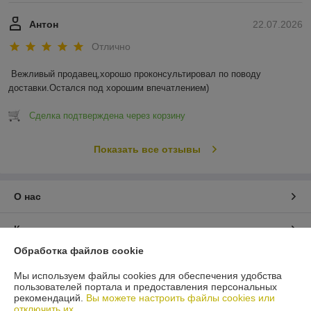
Антон
22.07.2026
Отлично
Вежливый продавец,хорошо проконсультировал по поводу 
доставки.Остался под хорошим впечатлением)
Сделка подтверждена через корзину
Показать все отзывы
О нас
Контакты
Обработка файлов cookie
Доставка и оплата
Мы используем файлы cookies для обеспечения удобства
пользователей портала и предоставления персональных
График работы
рекомендаций.
Вы можете настроить файлы cookies или
отключить их.