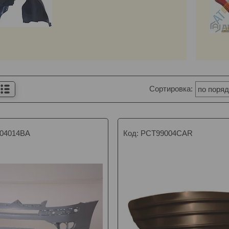
04014BA
PCT99004CAR