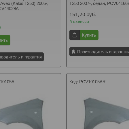
 Aveo (Kalos T250) 2005-,
T250 2007-, седан, PCV04166
PCV44029A
151,20
руб.
.
В наличии
и
Купить
пить
Производитель и гаранти
зводитель и гарантия
10105AL
PCV10105AR