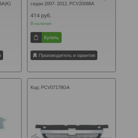
BA(K)
седан 2007- 2012, PCV20088A
414
руб.
В наличии
Купить
я
Производитель и гарантия
PCV07178GA