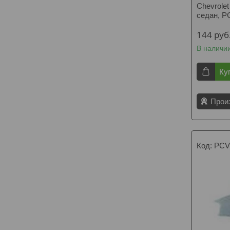
Chevrolet
седан, 
144
руб
В наличи
Ку
Прои
PCV