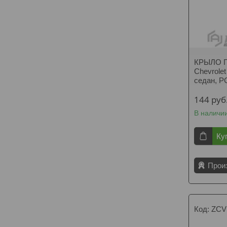
КРЫЛО 
Chevrolet
седан, 
144
руб
В наличи
Ку
Прои
ZCV