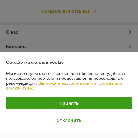
Показать все отзывы
О нас
Контакты
Доставка и оплата
Обработка файлов cookie
Мы используем файлы cookies для обеспечения удобства
График работы
пользователей портала и предоставления персональных
рекомендаций.
Вы можете настроить файлы cookies или
отключить их.
Полная версия сайта
Принять
Политика обработки cookies
Сайт создан на платформе Deal.by
Отклонить