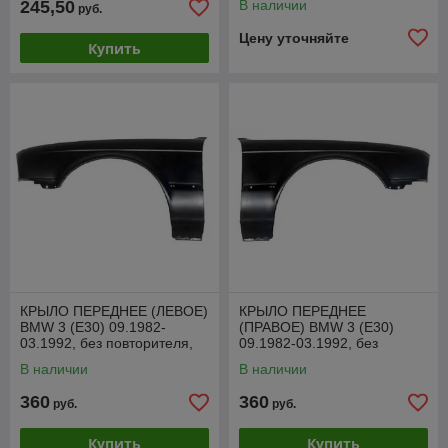
245,50
В наличии
руб.
Цену уточняйте
Купить
КРЫЛО ПЕРЕДНЕЕ (ЛЕВОЕ)
КРЫЛО ПЕРЕДНЕЕ
BMW 3 (E30) 09.1982-
(ПРАВОЕ) BMW 3 (E30)
03.1992, без повторителя,
09.1982-03.1992, без
седан, универсал,
повторителя, седан,
В наличии
В наличии
PBM10003AL
универсал, PBM10003AR
360
360
руб.
руб.
Купить
Купить