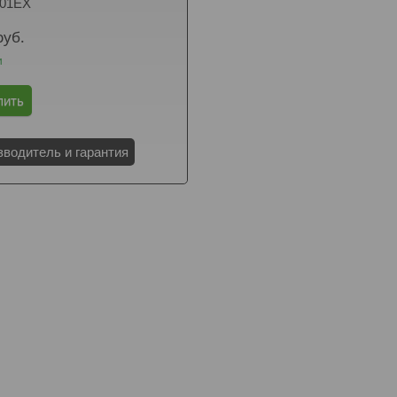
701EX
руб.
и
пить
зводитель и гарантия