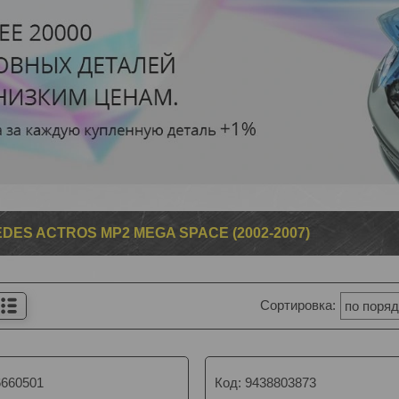
DES ACTROS MP2 MEGA SPACE (2002-2007)
6660501
9438803873