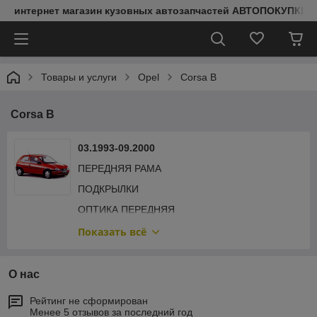
интернет магазин кузовных автозапчастей АВТОПОКУПКИ
Товары и услуги
Opel
Corsa B
Corsa B
03.1993-09.2000
ПЕРЕДНЯЯ РАМА
ПОДКРЫЛКИ
ОПТИКА ПЕРЕДНЯЯ
КАПОТ И ДЕТАЛИ
Показать всё
КРЫЛЬЯ И ДЕТАЛИ
ОБЛИЦОВКА РАДИАТОРА
О нас
АРКИ И ПОРОГИ
Рейтинг не сформирован
Менее 5 отзывов за последний год
ЗЕРКАЛА И ДЕТАЛИ