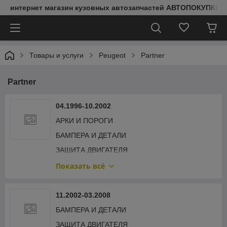
интернет магазин кузовных автозапчастей АВТОПОКУПКИ
Товары и услуги
Peugeot
Partner
Partner
04.1996-10.2002
АРКИ И ПОРОГИ
БАМПЕРА И ДЕТАЛИ
ЗАЩИТА ДВИГАТЕЛЯ
ЗЕРКАЛА И ДЕТАЛИ
Показать всё
КАПОТ И ДЕТАЛИ
КРЫЛЬЯ И ДЕТАЛИ
11.2002-03.2008
ОБЛИЦОВКА РАДИАТОРА
БАМПЕРА И ДЕТАЛИ
ОПТИКА ПЕРЕДНЯЯ
ЗАЩИТА ДВИГАТЕЛЯ