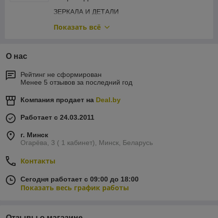
ПЕРЕДНЯЯ РАМА
ЗЕРКАЛА И ДЕТАЛИ
ПОДКРЫЛКИ
КАПОТ И ДЕТАЛИ
Показать всё
МОЛДИНГИ ДВЕРЕЙ
КРЫЛЬЯ И ДЕТАЛИ
ОПТИКА ЗАДНЯЯ
ОПТИКА ЗАДНЯЯ
О нас
ОПТИКА ПЕРЕДНЯЯ
Рейтинг не сформирован
Менее 5 отзывов за последний год
ПЕРЕДНЯЯ РАМА
ПОДКРЫЛКИ
Компания продает на
Deal.by
МОЛДИНГИ ДВЕРЕЙ
Работает с 24.03.2011
г. Минск
Огарёва, 3 ( 1 кабинет), Минск, Беларусь
Контакты
Сегодня работает с 09:00 до 18:00
Показать весь график работы
Отзывы о магазине