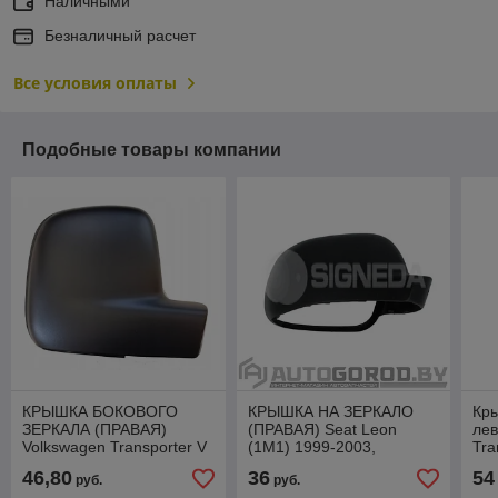
Наличными
Безналичный расчет
Все условия оплаты
Подобные товары компании
КРЫШКА БОКОВОГО
КРЫШКА НА ЗЕРКАЛО
Кры
ЗЕРКАЛА (ПРАВАЯ)
(ПРАВАЯ) Seat Leon
лев
Volkswagen Transporter V
(1M1) 1999-2003,
Tra
04.2003-08.2009,
VVWM1008DR
08
46,80
36
54
руб.
руб.
VVWM1016DR