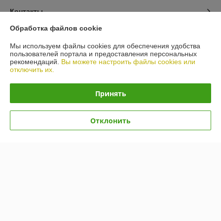
Контакты
Обработка файлов cookie
Доставка и оплата
Мы используем файлы cookies для обеспечения удобства
пользователей портала и предоставления персональных
График работы
рекомендаций.
Вы можете настроить файлы cookies или
отключить их.
Полная версия сайта
Принять
Политика обработки cookies
Отклонить
Сайт создан на платформе Deal.by
Информация для покупателя
Индивидуальный предприниматель:
ИП Гусаковский Дмитрий
Михайлович