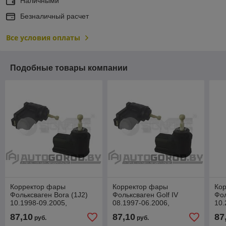
Наличными
Безналичный расчет
Все условия оплаты
Подобные товары компании
Корректор фары
Корректор фары
Ко
Фольксваген Bora (1J2)
Фольксваген Golf IV
Фол
10.1998-09.2005,
08.1997-06.2006,
10.
MVW1130
MVW1130
MV
87,10
87,10
87
руб.
руб.