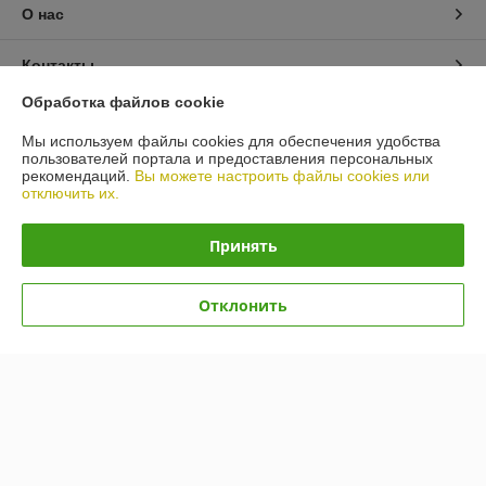
О нас
Контакты
Обработка файлов cookie
Доставка и оплата
Мы используем файлы cookies для обеспечения удобства
пользователей портала и предоставления персональных
График работы
рекомендаций.
Вы можете настроить файлы cookies или
отключить их.
Полная версия сайта
Принять
Политика обработки cookies
Отклонить
Сайт создан на платформе Deal.by
Информация для покупателя