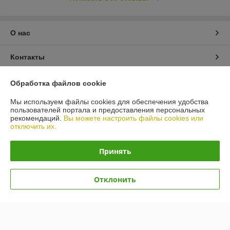
О нас
Контакты
Доставка и оплата
Обработка файлов cookie
Мы используем файлы cookies для обеспечения удобства
График работы
пользователей портала и предоставления персональных
рекомендаций.
Вы можете настроить файлы cookies или
отключить их.
Полная версия сайта
Принять
Политика обработки cookies
Сайт создан на платформе Deal.by
Отклонить