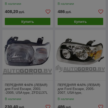
регулировка, H7/H11,
В наличии
В наличии
ZFD1138R
408,20
486
руб.
руб.
Купить
Купить
ПЕРЕДНЯЯ ФАРА (ЛЕВАЯ)
ПЕРЕДНЯЯ ФАРА (ЛЕВАЯ)
для Ford Escape, 2001
для Ford Escape, 2005-
-2005, USA type, ZFD1137L
2007, USA type,
механическая регулировка,
В наличии
В наличии
H7/H11, ZFD1138L
230,40
486
руб.
руб.