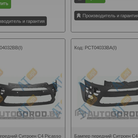
пить
Производитель и гаранти
зводитель и гарантия
04032BB(I)
PCT04033BA(I)
ередний Ситроен C4 Picasso
Бампер передний Ситроен C4