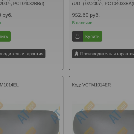
.2007-, PCT04032BB(I)
(UD_) 02.2007-, PCT04033BA(I
0
руб.
952,60
руб.
и
В наличии
пить
Купить
зводитель и гарантия
Производитель и гаранти
M1014EL
VCTM1014ER