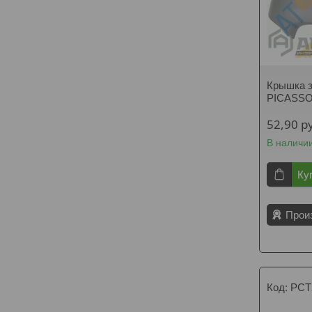
Крышка з
PICASSO
52,90
р
В наличи
Ку
Прои
PCT