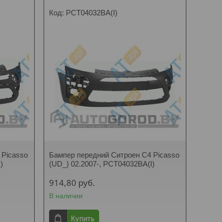
PCT04032BA(I)
 Picasso
Бампер передний Ситроен C4 Picasso
)
(UD_) 02.2007-, PCT04032BA(I)
914,80
руб.
В наличии
Купить