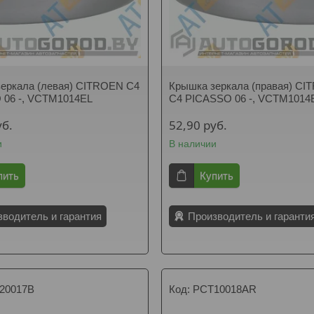
еркала (левая) CITROEN C4
Крышка зеркала (правая) C
 06 -, VCTM1014EL
C4 PICASSO 06 -, VCTM1014
уб.
52,90
руб.
и
В наличии
пить
Купить
зводитель и гарантия
Производитель и гаранти
20017B
PCT10018AR