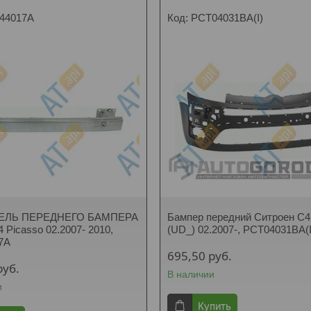
44017A
PCT04031BA(I)
ЕЛЬ ПЕРЕДНЕГО БАМПЕРА
Бампер передний Ситроен C4
4 Picasso 02.2007- 2010,
(UD_) 02.2007-, PCT04031BA(I
7A
695,50
руб.
руб.
В наличии
и
Купить