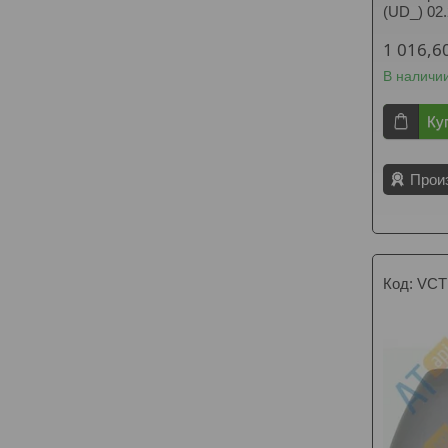
(UD_) 02
1 016,6
В наличи
Ку
Прои
VCT