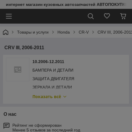
интернет магазин кузовных автозапчастей АВТОПОКУПКИ
Товары и услуги
Honda
CR-V
CRV III, 2006-201
CRV III, 2006-2011
10.2006-12.2011
БАМПЕРА И ДЕТАЛИ
ЗАЩИТА ДВИГАТЕЛЯ
ЗЕРКАЛА И ДЕТАЛИ
КАПОТ И ДЕТАЛИ
Показать всё
КРЫЛЬЯ И ДЕТАЛИ
ОБЛИЦОВКА РАДИАТОРА
О нас
ОПТИКА ЗАДНЯЯ
Рейтинг не сформирован
Менее 5 отзывов за последний год
ОПТИКА ПЕРЕДНЯЯ